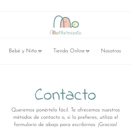
Bebé y Niño
Tienda Online
Nosotras
d emocional embarazo y postparto
 recién nacido
al en casa
aramos para el nuevo bebé
Consulta alimentación mamás
Consulta alimentación infantil
Contacto
Queremos ponértelo fácil. Te ofrecemos nuestros
métodos de contacto o, si lo prefieres, utiliza el
formulario de abajo para escribirnos. ¡Gracias!