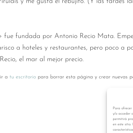
rulais y me gusta el rebujito. (Y las tardes la
» fue fundada por Antonio Recio Mata. Emp
isco a hoteles y restaurantes, pero poco a p
ecio, el mar al mejor precio.
ir a
tu escritorio
para borrar esta página y crear nuevas pá
Para ofrecer 
y/o acceder a
permitirá pr
en este sitio
característica