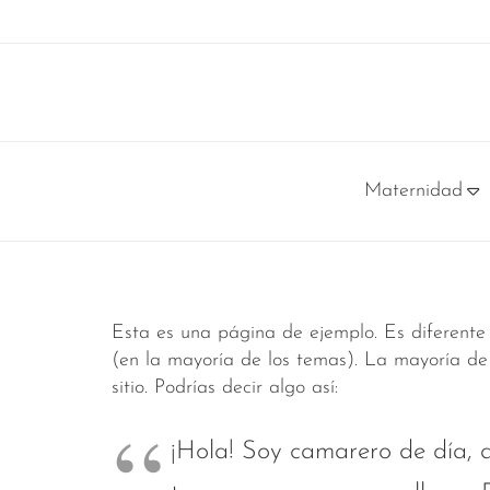
Maternidad
Alimentación en el embarazo
Alimentación complementaria y BLW
Fisioterapia respiratoria infantil
Niño sano y enfermedades más comunes de la infancia
Adiós pañal, Adiós chupete
Límites: decir NO y manejo de rabietas
Salu
Cuidados del
Educación emocion
Nos prep
Esta es una página de ejemplo. Es diferente
(en la mayoría de los temas). La mayoría de
sitio. Podrías decir algo así:
¡Hola! Soy camarero de día, a