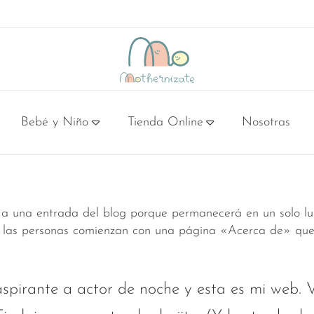
Bebé y Niño
Tienda Online
Nosotras
d emocional embarazo y postparto
 recién nacido
al en casa
aramos para el nuevo bebé
Consulta alimentación mamás
Consulta alimentación infantil
 a una entrada del blog porque permanecerá en un solo lug
 las personas comienzan con una página «Acerca de» que le
spirante a actor de noche y esta es mi web. 