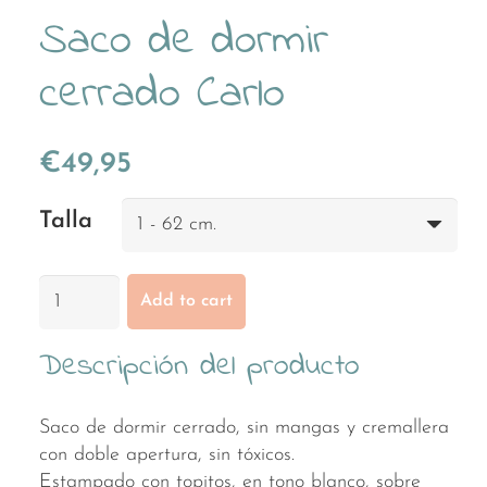
Saco de dormir
cerrado Carlo
€
49,95
Talla
Saco
Add to cart
de
dormir
Descripción del producto
cerrado
Carlo
quantity
Saco de dormir cerrado, sin mangas y cremallera
con doble apertura, sin tóxicos.
Estampado con topitos, en tono blanco, sobre